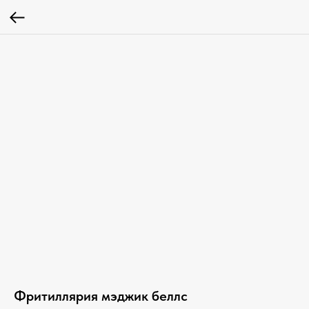
Фритиллярия мэджик беллс