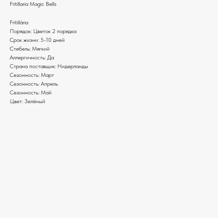
Fritillaria Magic Bells
Fritillária
Порядок: Цветок 2 порядка
Срок жизни: 5-10 дней
Стебель: Мягкий
Аллергичность: Да
Страна поставщик: Нидерланды
Сезонность: Март
Сезонность: Апрель
Сезонность: Май
Цвет: Зелёный