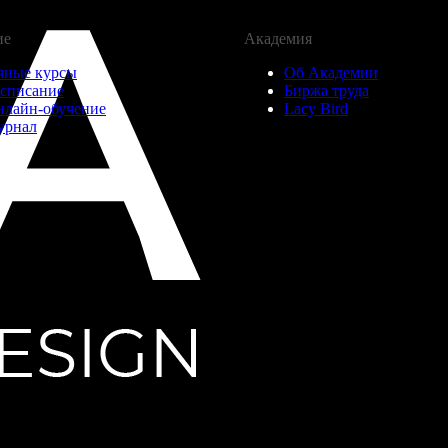
ие
Академия
чные курсы
Об Академии
списание
Биржа труда
нлайн-обучение
Lacy Bird
урнал