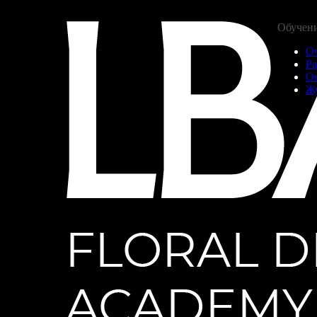
Обучен
О
Ра
О
Ж