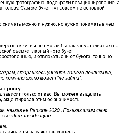
венную фотографию, подобрали позиционирование, а
и голову. Сам же букет, тут совсем не основной
о снимать можно и нужно, но нужно понимать в чем
персонажем, вы не смогли бы так засматриваться на
еской съемке главный - это букет.
торостепенные, и отвлекать они от букета, точно не
таграм, старайтесь удивить вашего подписчика,
то кому-то фото может ”не зайти”.
 к росту.
 зависит только от вас. Вы можете выделить
 акцентировав этим её значимость!
, назвав её Pantone 2020 . Показав этим свою
последних тенденциях.
уем
.
сказывается на качестве контента!