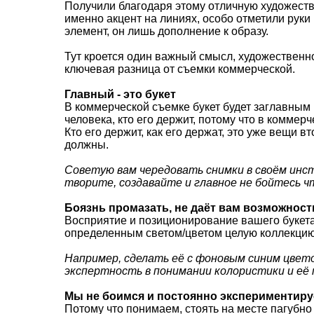
Получили благодаря этому отличную художест
именно акцент на линиях, особо отметили руки 
элемент, он лишь дополнение к образу.
Тут кроется один важный смысл, художественн
ключевая разница от съемки коммерческой.
Главный - это букет
В коммерческой съемке букет будет заглавным 
человека, кто его держит, потому что в коммерч
Кто его держит, как его держат, это уже вещи в
должны.
Советую вам чередовать снимки в своём инс
творите, создавайте и главное не бойтесь ч
Боязнь промазать, не даёт вам возможности
Восприятие и позиционирование вашего букета,
определенным светом/цветом целую коллекцию,
Например, сделать её с фоновым синим цветом
экспертность в понимании колористики и её 
Мы не боимся и постоянно экспериментир
Потому что понимаем, стоять на месте пагубно 