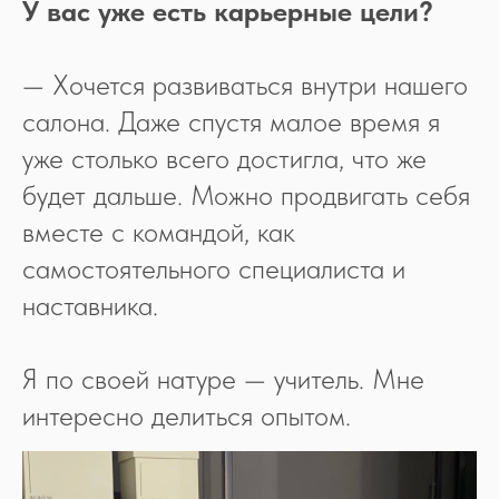
У вас уже есть карьерные цели?
Образовательная лицензия
№ Л035-01298-
77/03152754
— Хочется развиваться внутри нашего
салона. Даже спустя малое время я
уже столько всего достигла, что же
О НАС
ОБУЧЕНИЕ
будет дальше. Можно продвигать себя
об Академии
расписание
вместе с командой, как
контакты
вебинары
самостоятельного специалиста и
студия цветов
7 секретов LB
Lacy Bird Conf
онлайн
наставника.
очное
Я по своей натуре — учитель. Мне
СОЦСЕТИ
интересно делиться опытом.
ПОЛЕЗНОЕ