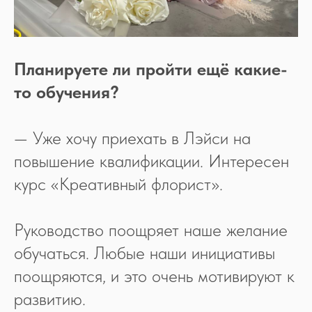
сведения об образовательной организации
МИР
Планируете ли пройти ещё какие-
Global
Dubai
México
Astana
то обучения?
— Уже хочу приехать в Лэйси на
повышение квалификации. Интересен
курс «Креативный флорист».
Руководство поощряет наше желание
обучаться. Любые наши инициативы
поощряются, и это очень мотивируют к
развитию.