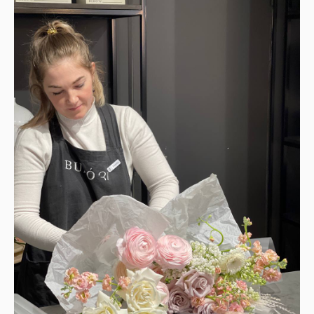
энциклопедия цветов
базы и фермы
биржа труда
подари курс
тест флориста
журнал
КОНТАКТЫ
+7 915 240-22-67
lba@lacybird.ru
+7 499 938-84-95
с 10:00 до 19:00 (+3 GMT
)
договор оферты
политика обработки персональных данных