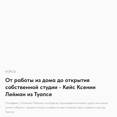
КЕЙСЫ
От работы из дома до открытия
собственной студии - Кейс Ксении
Лейман из Туапсе
Интервью с Ксенией Лейман, которая до прохождения нашего курса не имела
ничего общего с флористикой, а в августе уже открыла свою студию в центре
Туапсе